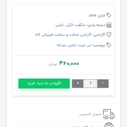
مدل:
zara
دسته بندی:
شگفت انگیز
,
لباس
گارانتی:
گارانتی اصالت و سلامت فیزیکی کالا
برچسب:
تی شرت
,
لباس
,
مردانه
۴۶۰,۰۰۰
تومان
شلوار
+
-
افزودن به سبد خرید
مردانه
کد
۱۲۵
رنگ
تحویل اکسپرس
ذغالی
عدد